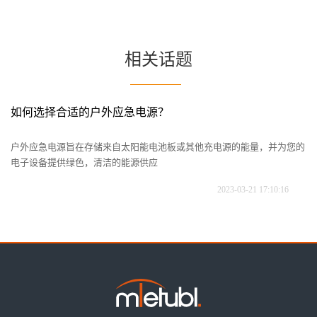
相关话题
如何选择合适的户外应急电源？
美
动配
户外应急电源旨在存储来自太阳能电池板或其他充电源的能量，并为您的
2
电子设备提供绿色，清洁的能源供应
件
2023-03-21 17:10:16