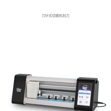
刀针式切膜机刻刀